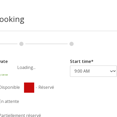
Réflexologie Samoëns
ooking
Date
Start time*
Loading...
g Calendar
Disponible
-
Réservé
En attente
Partiellement réservé