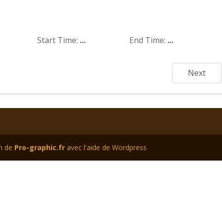
Start Time:
...
End Time:
...
Next
on de
Pro-graphic.fr
avec l'aide de Wordpress