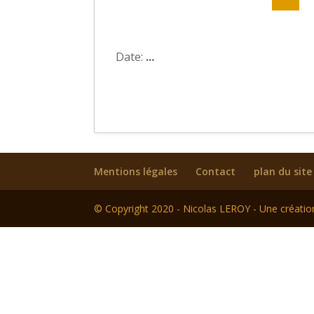
Date:
...
Mentions légales
Contact
plan du site
© Copyright 2020 - Nicolas LEROY - Une créati