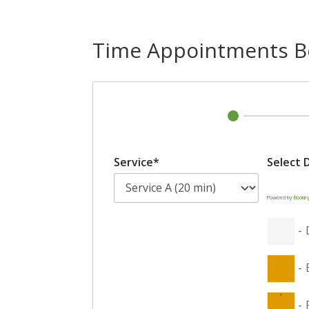
Time Appointments B
Service*
Select 
Powered by
Bookin
-
-
·
-